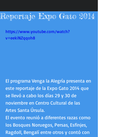
Reportaje Expo Gato 2014
https://www.youtube.com/watch?
v=eekiNZqqoh8
El programa Venga la Alegría presenta en 
este reportaje de la Expo Gato 2014 que 
se llevó a cabo los días 29 y 30 de 
noviembre en Centro Cultural de las 
Artes Santa Úrsula. 
El evento reunió a diferentes razas como 
los Bosques Noruegos, Persas, Esfinjes, 
Ragdoll, Bengalí entre otros y contó con 