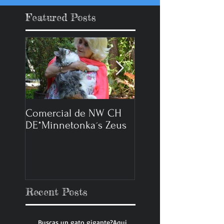
Featured Posts
Comercial de NW CH
Reportaje Expo Gat
DE*Minnetonka´s Zeus
2014
Recent Posts
Buscas un gato gigante?Aqui