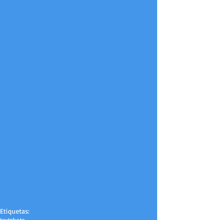
Etiquetas:
text
photo