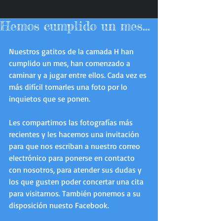
Hemos cumplido un mes...
Nuestros gatitos de la camada H han 
cumplido un mes, han comenzado a 
caminar y a jugar entre ellos. Cada vez es 
más difícil tomarles una foto por lo 
inquietos que se ponen. 
Les compartimos las fotografías más 
recientes y les hacemos una invitación 
para que nos escriban a nuestro correo 
electrónico para ponerse en contacto 
con nosotros, para atender sus dudas y 
los que gusten poder concertar una cita 
para visitarnos. También ponemos a su 
disposición nuesto Facebook. 