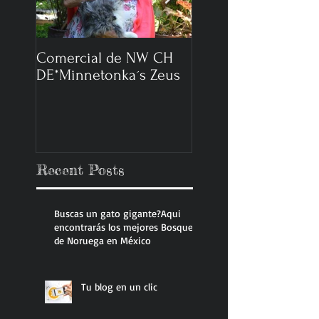
Comercial de NW CH
Reportaje Expo Gat
DE*Minnetonka´s Zeus
2014
Recent Posts
Buscas un gato gigante?Aqui
encontrarás los mejores Bosque
de Noruega en México
Tu blog en un clic