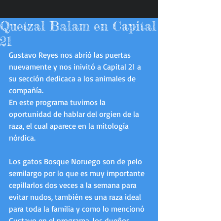
Quetzal Balam en Capital
21
Gustavo Reyes nos abrió las puertas 
nuevamente y nos inivitó a Capital 21 a 
su sección dedicaca a los animales de 
compañía. 
En este programa tuvimos la 
oportunidad de hablar del orgien de la 
raza, el cual aparece en la mitología 
nórdica. 
Los gatos Bosque Noruego son de pelo 
semilargo por lo que es muy importante 
cepillarlos dos veces a la semana para 
evitar nudos, también es una raza ideal 
para toda la familia y como lo mencionó 
Gustavo en el programa, los dueños 