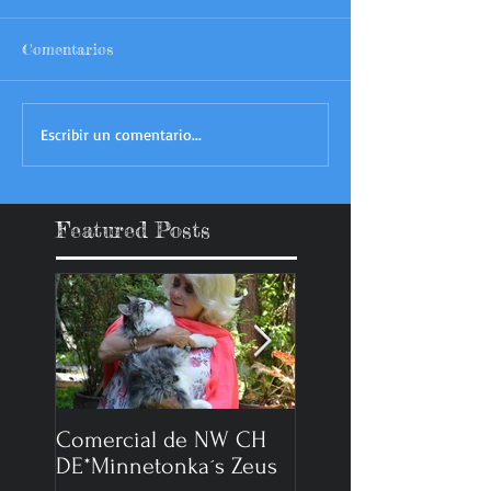
Comentarios
Escribir un comentario...
Featured Posts
Comercial de NW CH
Reportaje Expo Gat
DE*Minnetonka´s Zeus
2014