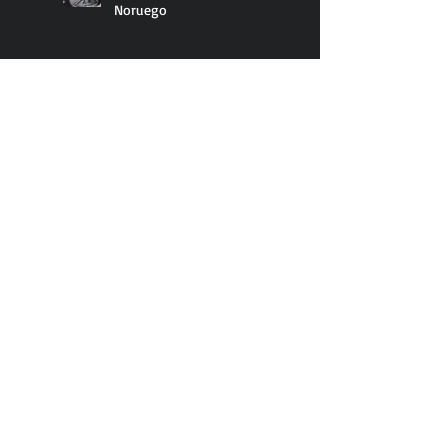
Noruego
Ya nacieron los bebés de
Coper y Suni
Hemos cumplido un mes...
De visita en Nu Music TV
Search By Tags