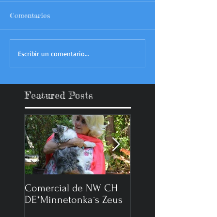
Comentarios
Escribir un comentario...
Featured Posts
Comercial de NW CH
Reportaje Expo Gat
DE*Minnetonka´s Zeus
2014