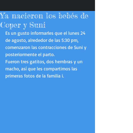
Ya nacieron los bebés de
Coper y Suni
Es un gusto informarles que el lunes 24 
de agosto, alrededor de las 5:30 pm, 
comenzaron las contracciones de Suni y 
posteriormente el parto. 
Fueron tres gatitos, dos hembras y un 
macho, así que les compartimos las 
primeras fotos de la familia i. 