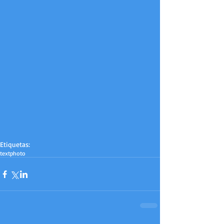
Etiquetas:
text
photo