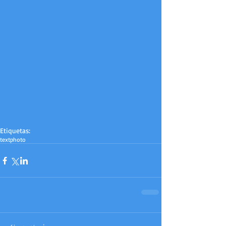
Etiquetas:
text
photo