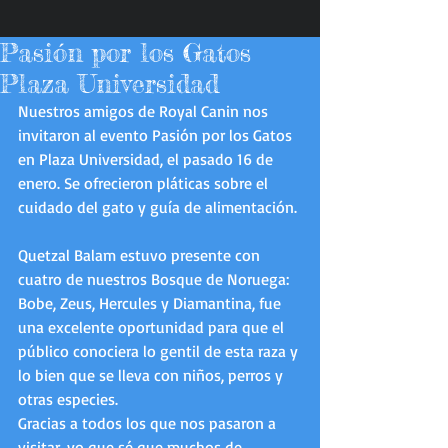
Pasión por los Gatos
Plaza Universidad
Nuestros amigos de Royal Canin nos 
invitaron al evento Pasión por los Gatos 
en Plaza Universidad, el pasado 16 de 
enero. Se ofrecieron pláticas sobre el 
cuidado del gato y guía de alimentación.
Quetzal Balam estuvo presente con 
cuatro de nuestros Bosque de Noruega: 
Bobe, Zeus, Hercules y Diamantina, fue 
una excelente oportunidad para que el 
público conociera lo gentil de esta raza y 
lo bien que se lleva con niños, perros y 
otras especies.
Gracias a todos los que nos pasaron a 
visitar, yo que sé que muchos de 