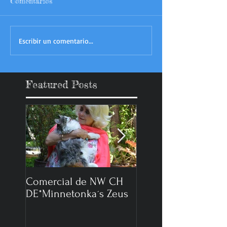
Comentarios
Escribir un comentario...
Featured Posts
Comercial de NW CH
Reportaje Expo Gat
DE*Minnetonka´s Zeus
2014